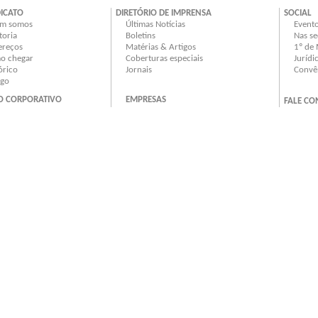
DICATO
DIRETÓRIO DE IMPRENSA
SOCIAL
m somos
Últimas Notícias
Event
toria
Boletins
Nas se
ereços
Matérias & Artigos
1º de
o chegar
Coberturas especiais
Jurídi
órico
Jornais
Convê
ogo
O CORPORATIVO
EMPRESAS
FALE C