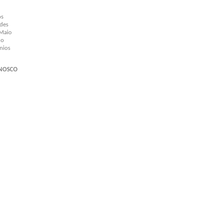
os
des
 Maio
co
nios
ONOSCO